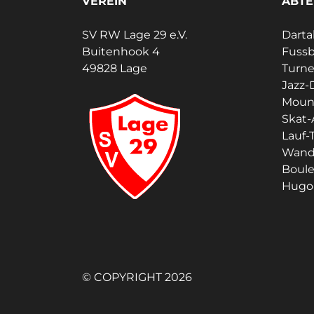
VEREIN
ABTE
SV RW Lage 29 e.V.
Darta
Buitenhook 4
Fussb
49828 Lage
Turn
Jazz-
Moun
Skat-
Lauf-T
Wand
Boul
Hugo 
© COPYRIGHT 2026