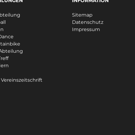
ILUNGEN
INFORMATION
bteilung
Sitemap
all
Datenschutz
en
Impressum
Dance
tainbike
Abteilung
reff
ern
e
Vereinszeitschrift