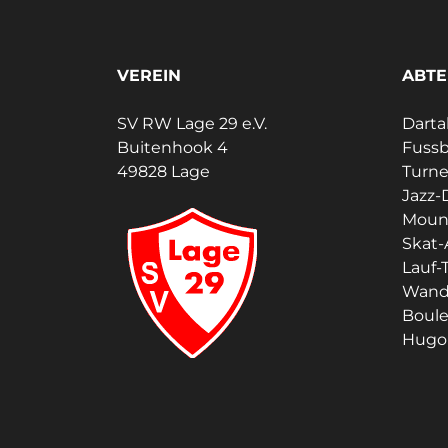
VEREIN
ABTE
SV RW Lage 29 e.V.
Darta
Buitenhook 4
Fussb
49828 Lage
Turn
Jazz-
Moun
Skat-
Lauf-T
Wand
Boul
Hugo 