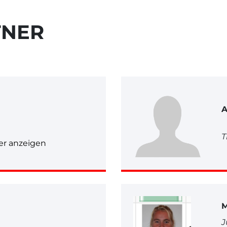
TNER
A
T
r anzeigen
M
J