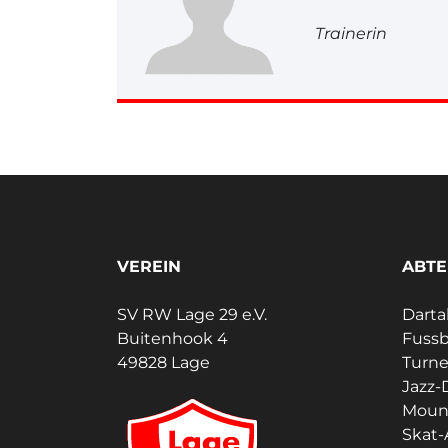
Trainerin
VEREIN
ABTE
SV RW Lage 29 e.V.
Darta
Buitenhook 4
Fussb
49828 Lage
Turn
Jazz-
Moun
Skat-