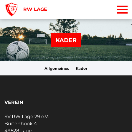
RW LAGE
KADER
Allgemeines
Kader
VEREIN
SV RW Lage 29 e.V.
Buitenhook 4
49828 Lage