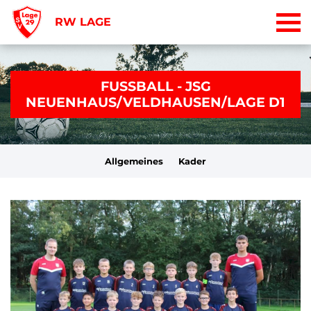
RW LAGE
FUSSBALL - JSG
NEUENHAUS/VELDHAUSEN/LAGE D1
Allgemeines
Kader