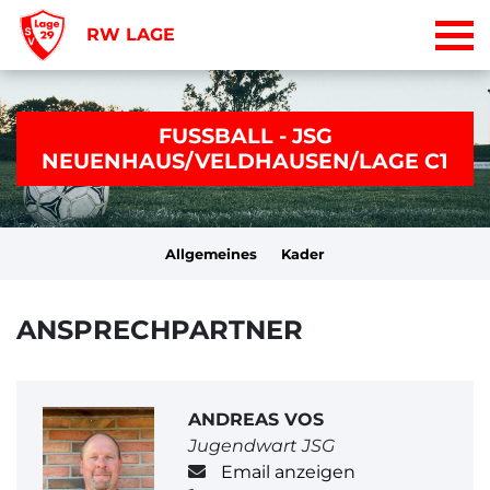
RW LAGE
FUSSBALL - JSG
NEUENHAUS/VELDHAUSEN/LAGE C1
Allgemeines
Kader
ANSPRECHPARTNER
ANDREAS VOS
Jugendwart JSG
Email anzeigen