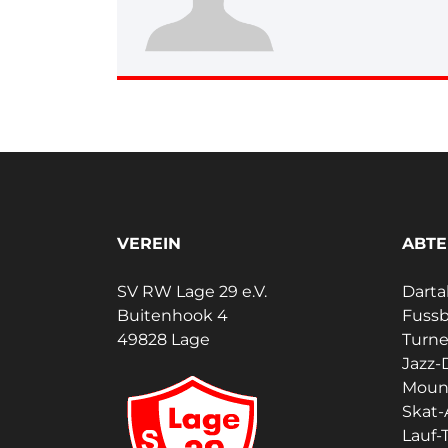
VEREIN
ABTE
SV RW Lage 29 e.V.
Darta
Buitenhook 4
Fussb
49828 Lage
Turn
Jazz-
Moun
Skat-
Lauf-T