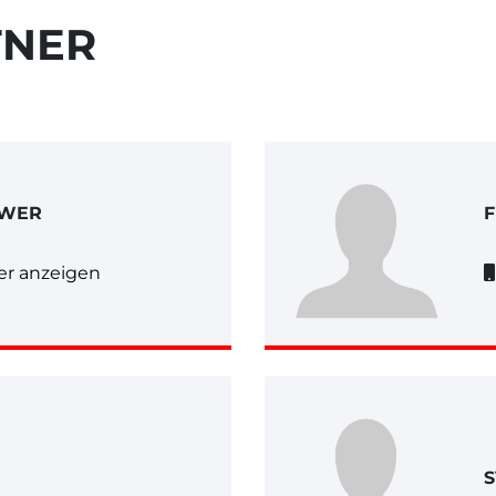
TNER
UWER
F
r anzeigen
S