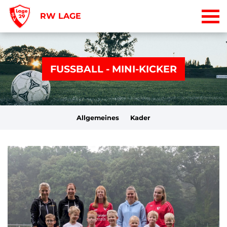
RW LAGE
FUSSBALL - MINI-KICKER
Allgemeines
Kader