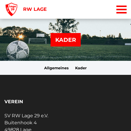
RW LAGE
KADER
Allgemeines
Kader
VEREIN
SV RW Lage 29 e.V.
Buitenhook 4
49828 Lage