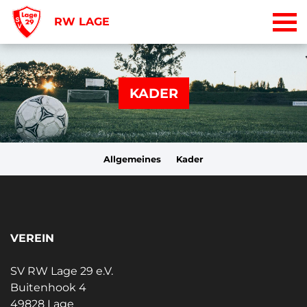
RW LAGE
KADER
Allgemeines
Kader
VEREIN
SV RW Lage 29 e.V.
Buitenhook 4
49828 Lage