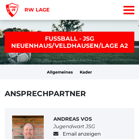
RW LAGE
FUSSBALL - JSG
NEUENHAUS/VELDHAUSEN/LAGE A2
Allgemeines
Kader
ANSPRECHPARTNER
ANDREAS VOS
Jugendwart JSG
Email anzeigen