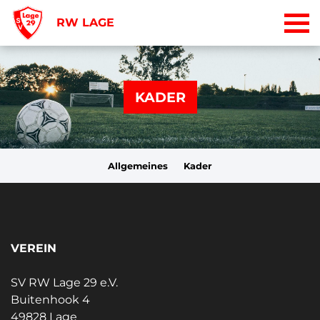
RW LAGE
KADER
Allgemeines
Kader
VEREIN
SV RW Lage 29 e.V.
Buitenhook 4
49828 Lage