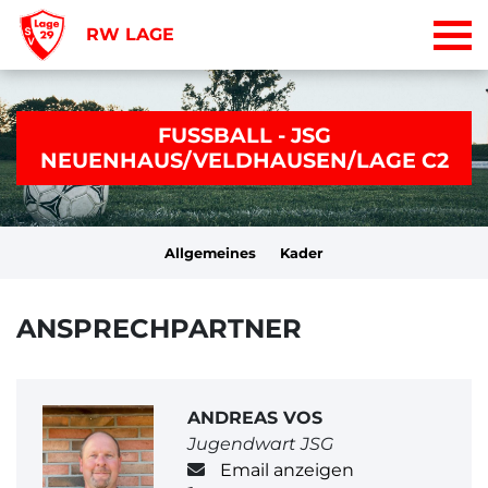
RW LAGE
FUSSBALL - JSG
NEUENHAUS/VELDHAUSEN/LAGE C2
Allgemeines
Kader
ANSPRECHPARTNER
ANDREAS VOS
Jugendwart JSG
Email anzeigen