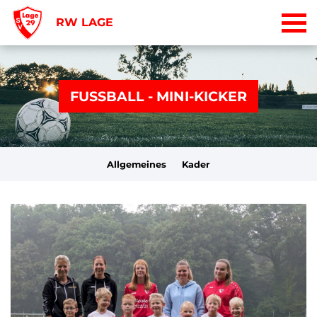
RW LAGE
FUSSBALL - MINI-KICKER
Allgemeines
Kader